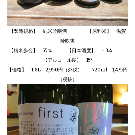
【製造規格】 純米吟醸酒
【原料米】 滋賀
吟吹雪
【精米歩合】 55％
【
日本酒度】 －3.4
【アルコール度】
15°
【価格】 1.8L 2,950円（外税） 720ml 1,475円
（税抜）