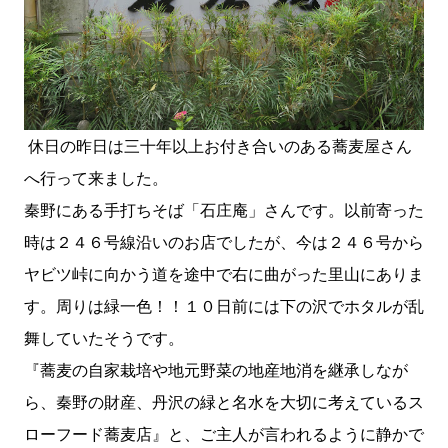
休日の昨日は三十年以上お付き合いのある蕎麦屋さん
へ行って来ました。
秦野にある手打ちそば「石庄庵」さんです。以前寄った
時は２４６号線沿いのお店でしたが、今は２４６号から
ヤビツ峠に向かう道を途中で右に曲がった里山にありま
す。周りは緑一色！！１０日前には下の沢でホタルが乱
舞していたそうです。
『蕎麦の自家栽培や地元野菜の地産地消を継承しなが
ら、秦野の財産、丹沢の緑と名水を大切に考えているス
ローフード蕎麦店』と、ご主人が言われるように静かで