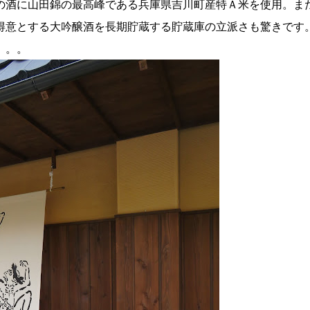
の酒に山田錦の最高峰である兵庫県吉川町産特Ａ米を使用。ま
得意とする大吟醸酒を長期貯蔵する貯蔵庫の立派さも驚きです
。。。