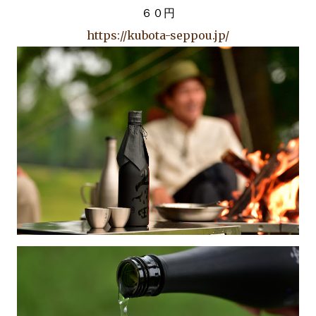
６０円
https://kubota-seppou.jp/