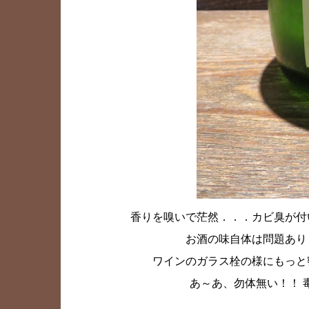
香りを嗅いで茫然．．．カビ臭が付
お酒の味自体は問題あり
ワインのガラス栓の様にもっと
あ～あ、勿体無い！！ 