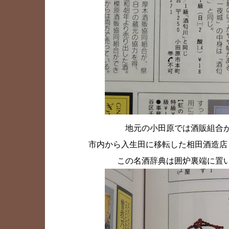
地元の小田原では酒販組合
市内から入生田に移転した相田酒造店
この名酒辞典は囲炉裏端に置