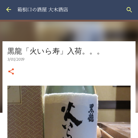
スキップしてメイン コンテンツに移動
箱根口の酒屋 大木酒店
黒龍「火いら寿」入荷。。。
3/01/2019