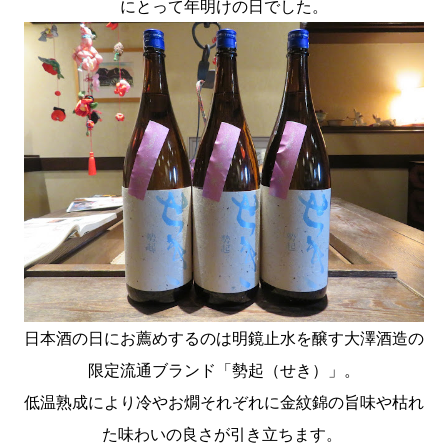
にとって年明けの日でした。
日本酒の日にお薦めするのは明鏡止水を醸す大澤酒造の
限定流通ブランド「勢起（せき）」。
低温熟成により冷やお燗それぞれに金紋錦の旨味や枯れ
た味わいの良さが引き立ちます。