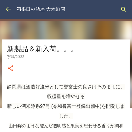
スキップしてメイン コンテンツに移動
箱根口の酒屋 大木酒店
新製品＆新入荷。。。
7/30/2022
静岡県は酒造好適米として誉富士の良さはそのままに、
収穫量を増やせる
新しい酒米静系97号 (令和誉富士登録出願中)を開発しま
した。
山田錦のような澄んだ透明感と果実を思わせる香りが調和