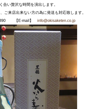
く合い贅沢な時間を演出します。
売、ご来店出来ない方の為に発送も対応致します。
6390 【E‐mail】
info@okisaketen.co.jp