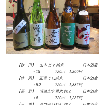
【秋 田】 山本 ど辛 純米 日本酒度
＋15 720ml 1,300円
【静 岡】 正雪 辛口純米 日本酒度
＋5.2 720ml 1,386円
【長 野】 明鏡止水 垂氷 純米 日本酒度
＋5 720ml 1,287円
【三 重】 瀧自慢 はやせ 純米 日本酒度