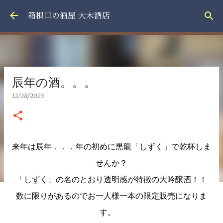
スキップしてメイン コンテンツに移動
箱根口の酒屋 大木酒店
辰年の酒。。。
12/28/2023
来年は辰年．．．年の初めに黒龍「しずく」で乾杯しま
せんか？
「しずく」の名のとおり透明感が特徴の大吟醸酒！！
数に限りがあるのでお一人様一本の限定販売になりま
す。