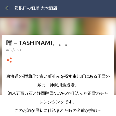
スキップしてメイン コンテンツに移動
箱根口の酒屋 大木酒店
嗜－TASHINAMI。。。
8/12/2025
東海道の宿場町で古い町並みを残す由比町にある正雪の
蔵元「神沢川酒造場」
酒米五百万石と静岡酵母NEW-5で仕込んだ正雪のチャ
レンジタンクです。
このお酒が最初に仕込まれた時の名前が挑戦－