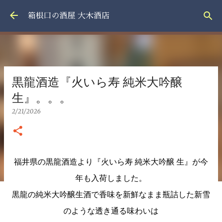
スキップしてメイン コンテンツに移動
箱根口の酒屋 大木酒店
黒龍酒造『火いら寿 純米大吟醸
生』。。。
2/21/2026
福井県の黒龍酒造より『火いら寿 純米大吟醸 生』が今
年も入荷しました。
黒龍の純米大吟醸生酒で香味を新鮮なまま瓶詰した新雪
のような透き通る味わいは