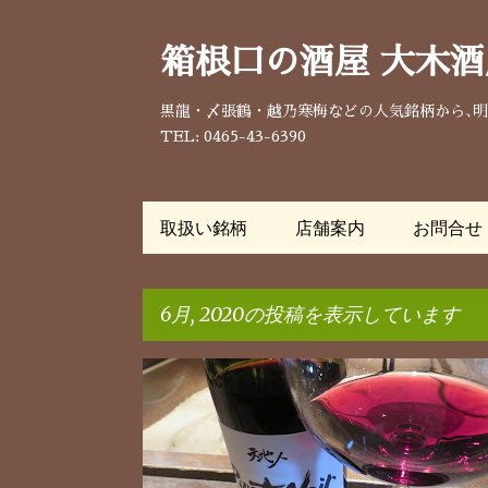
箱根口の酒屋 大木酒
黒龍・〆張鶴・越乃寒梅などの人気銘柄から､
TEL: 0465-43-6390
取扱い銘柄
店舗案内
お問合せ
6月, 2020の投稿を表示しています
投
稿