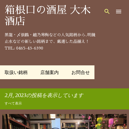
スキップしてメイン コンテンツに移動
箱根口の酒屋 大木
酒店
黒龍・〆張鶴・越乃寒梅などの人気銘柄から､明鏡
止水などの新しい銘柄まで、厳選した品揃え！
TEL: 0465-43-6390
取扱い銘柄
店舗案内
お問合せ
2月, 2023の投稿を表示しています
すべて表示
投