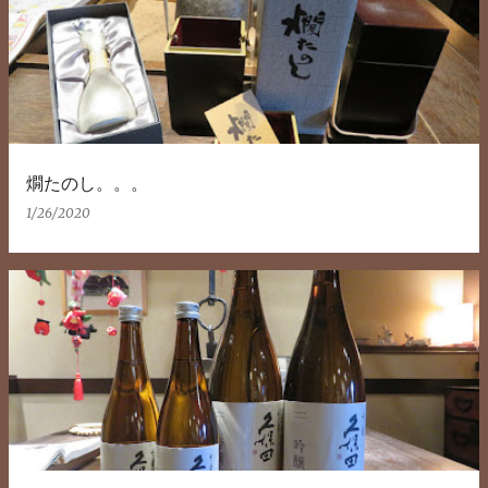
稿
燗たのし。。。
1/26/2020