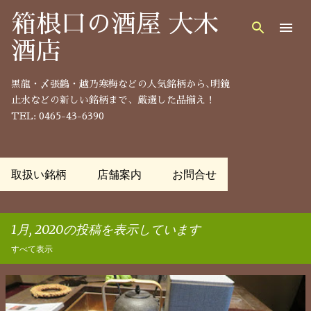
スキップしてメイン コンテンツに移動
箱根口の酒屋 大木
酒店
黒龍・〆張鶴・越乃寒梅などの人気銘柄から､明鏡
止水などの新しい銘柄まで、厳選した品揃え！
TEL: 0465-43-6390
取扱い銘柄
店舗案内
お問合せ
1月, 2020の投稿を表示しています
すべて表示
投