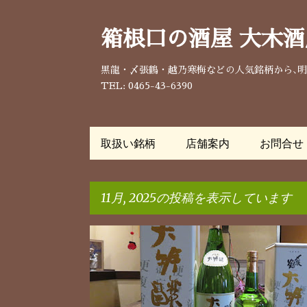
箱根口の酒屋 大木酒
黒龍・〆張鶴・越乃寒梅などの人気銘柄から､
TEL: 0465-43-6390
取扱い銘柄
店舗案内
お問合せ
11月, 2025の投稿を表示しています
投
稿