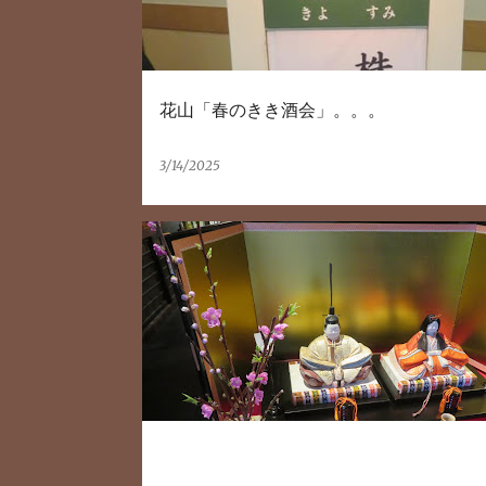
花山「春のきき酒会」。。。
3/14/2025